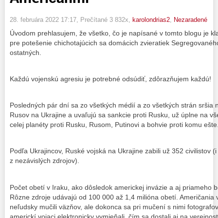
28. februára 2022 17:17
, Prečítané 3 832x,
karolondrias2
,
Nezaradené
Úvodom prehlasujem, že všetko, čo je napísané v tomto blogu je kl
pre potešenie chichotajúcich sa domácich zvieratiek Segregovan
ostatných.
Každú vojenskú agresiu je potrebné odsúdiť, zdôrazňujem každú!
Posledných pár dní sa zo všetkých médií a zo všetkých strán sršia 
Rusov na Ukrajine a uvaľujú sa sankcie proti Rusku, už úplne na vš
celej planéty proti Rusku, Rusom, Putinovi a bohvie proti komu ešte
Podľa Ukrajincov, Ruské vojská na Ukrajine zabili už 352 civilistov (
z nezávislých zdrojov).
Počet obetí v Iraku, ako dôsledok americkej invázie a aj priameho 
Rôzne zdroje udávajú od 100 000 až 1,4 milióna obetí. Američania v
neľudsky mučili väzňov, ale dokonca sa pri mučení s nimi fotografoval
americkí vojaci elektronicky vymieňali, čím sa dostali aj na verejn