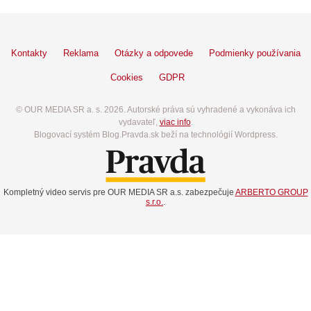
Kontakty
Reklama
Otázky a odpovede
Podmienky používania
Cookies
GDPR
© OUR MEDIA SR a. s. 2026. Autorské práva sú vyhradené a vykonáva ich
vydavateľ,
viac info
.
Blogovací systém Blog.Pravda.sk beží na technológií Wordpress.
Kompletný video servis pre OUR MEDIA SR a.s. zabezpečuje
ARBERTO GROUP
s.r.o.
.