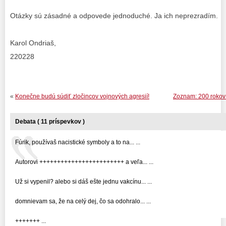
Otázky sú zásadné a odpovede jednoduché. Ja ich neprezradím.
Karol Ondriaš,
220228
«
Konečne budú súdiť zločincov vojnových agresií!
Zoznam: 200 rokov
Debata ( 11 príspevkov )
Fúrik, používaš nacistické symboly a to na... ...
Autorovi ++++++++++++++++++++++++ a veľa... ...
Už si vypenil? alebo si dáš ešte jednu vakcínu... ...
domnievam sa, že na celý dej, čo sa odohralo... ...
+++++++ ...