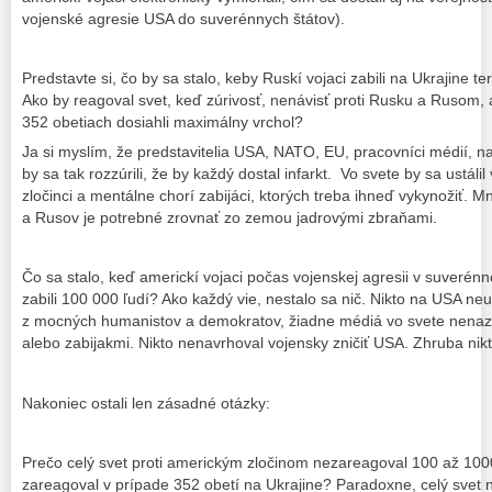
vojenské agresie USA do suverénnych štátov).
Predstavte si, čo by sa stalo, keby Ruskí vojaci zabili na Ukrajine t
Ako by reagoval svet, keď zúrivosť, nenávisť proti Rusku a Rusom,
352 obetiach dosiahli maximálny vrchol?
Ja si myslím, že predstavitelia USA, NATO, EU, pracovníci médií, n
by sa tak rozzúrili, že by každý dostal infarkt. Vo svete by sa ustál
zločinci a mentálne chorí zabijáci, ktorých treba ihneď vykynožiť. 
a Rusov je potrebné zrovnať zo zemou jadrovými zbraňami.
Čo sa stalo, keď americkí vojaci počas vojenskej agresii v suverénn
zabili 100 000 ľudí? Ako každý vie, nestalo sa nič. Nikto na USA neu
z mocných humanistov a demokratov, žiadne médiá vo svete nenaz
alebo zabijakmi. Nikto nenavrhoval vojensky zničiť USA. Zhruba nikto
Nakoniec ostali len zásadné otázky:
Prečo celý svet proti americkým zločinom nezareagoval 100 až 1000
zareagoval v prípade 352 obetí na Ukrajine? Paradoxne, celý svet 