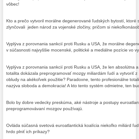
vôbec!
Kto a prečo vytvoril morálne degenerované ľudských bytostí, ktoré
zlynčovali jeden národ za vojenské zločiny, pričom si niekoľkonáso
Vyplýva z porovnania sankcií proti Rusku a USA, že morálne degen
v súčasnosti najvyššie mocenské, politické a mediálne pozície vo 
Vyplýva z porovnania sankcií proti Rusku a USA, že len absolútna a
totalita dokázala preprogramovať mozgy miliardám ľudí a vytvoriť 
obludy na akékoľvek použitie? Paradoxne, tento profesionálne total
nazýva sloboda a demokracia! A kto tento systém odmietne, ten bu
Bolo by dobre vedecky preskúma, aké nástroje a postupy euroatlantic
preprogramovávaní mozgov používajú.
Ovláda súčasná svetová euroatlantická koalícia niekoľko miliárd ľud
hrdo plniť ich príkazy?