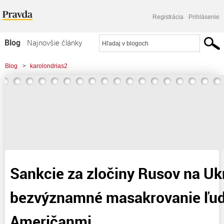
Registrácia
Prihlásenie
Blog
Najnovšie články
Najčítanejšie články
Blog
>
karolondrias2
Najkomentovanejšie články
>
Sankcie za zločiny Rusov na Ukrajine a za bezvýznamné masakrovanie ľudí v
Zoznam blogov
Iraku Američanmi
Komerčné blogy
Sankcie za zločiny Rusov na Ukr
bezvýznamné masakrovanie ľudí
Američanmi