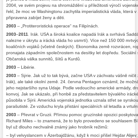
2004, ve svém projevu na shromáždění u příležitosti výročí vojens
řekl, že moc ve Washingtonu zachytila imperialistická vláda, která v
připravena zabíjet ženy a děti.
2003
– „Protiteroristická operace“ na Filipínách.
2003
–
2011
. Irák. USA a široká koalice napadá Irák a svrhává Sad
nalezne v úkrytu a irácká vláda ho usmrtí). Více než 150 000 mrtvýc
koaličních vojáků (včetně českých). Ekonomika země rozvrácen, ro
pronajata západním společnostem na desítky let dopředu. Sociální
Občanská válka sunnitů, šíitů a Kurdů.
2003
– Libérie.
2003
– Sýrie. Jak už to tak bývá, začne USA v záchvatu vášně ničit
Irák), ale také okolní země. 24. června Pentagon oznámil, že mož
jeho nejstaršího syna Udaje. Podle vedoucího americké armády, dr
konvoj. Jak se ukázalo, při honbě za představitelem bývalého irác
působila v Sýrii. Americká vojenská jednotka uznala střet se syrskou 
parašutisté. Ze vzduchu kryla přistání speciálních sil letadla a vrtuln
2003
– Převrat v Gruzii. Přímou pomoc gruzínské opozici poskytoval
Richard Miles ‒ to znamená, že to bylo provedeno se souhlasem 
byl už dlouho nechvalně známý jako hrobník režimů:
– byl velvyslancem v Ázerbajdžánu, když k moci přišel Hejdar Alijev;