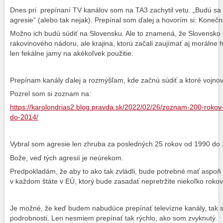
Dnes pri prepínaní TV kanálov som na TA3 zachytil vetu. „Budú sa s
agresie“ (alebo tak nejak). Prepínal som ďalej a hovorím si: Konečn
Možno ich budú súdiť na Slovensku. Ale to znamená, že Slovensk
rakovinového nádoru, ale krajina, ktorú začali zaujímať aj morálne 
len fekálne jamy na akékoľvek použitie.
Prepínam kanály ďalej a rozmýšľam, kde začnú súdiť a ktoré vojnov
Pozrel som si zoznam na:
https://karolondrias2.blog.pravda.sk/2022/02/26/zoznam-200-rokov
do-2014/
Vybral som agresie len zhruba za posledných 25 rokov od 1990 do 
Bože, veď tých agresií je neúrekom.
Predpokladám, že aby to ako tak zvládli, bude potrebné mať aspoň 
v každom štáte v EÚ, ktorý bude zasadať nepretržite niekoľko rokov
Je možné, že keď budem nabudúce prepínať televízne kanály, tak 
podrobnosti. Len nesmiem prepínať tak rýchlo, ako som zvyknutý.