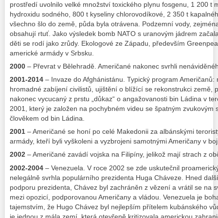
prostředí uvolnilo velké množství toxického plynu fosgenu, 1 200 t 
hydroxidu sodného, 800 t kyseliny chlorovodíkové, 2 350 t kapalného
všechno šlo do země, půda byla otrávena. Podzemní vody, zejména
obsahují rtuť. Jako výsledek bomb NATO s uranovým jádrem začala
děti se rodí jako zrůdy. Ekologové ze Západu, především Greenpeac
americké armády v Srbsku.
2000
– Převrat v Bělehradě. Američané nakonec svrhli nenáviděnéh
2001-2014
– Invaze do Afghánistánu. Typický program Američanů:
hromadné zabíjení civilistů, ujištění o blížící se rekonstrukci země
nakonec vycucaný z prstu „důkaz“ o angažovanosti bin Ládina v teror
2001, který je založen na pochybném videu se špatným zvukovým s
člověkem od bin Ládina.
2001
– Američané se honí po celé Makedonii za albánskými terori
armády, kteří byli vyškoleni a vyzbrojeni samotnými Američany v boj
2002
– Američané zavádí vojska na Filipíny, jelikož mají strach z 
2002-2004
– Venezuela. V roce 2002 se zde uskutečnil proamerický 
nelegálně svrhla populárního prezidenta Huga Cháveze. Hned další
podporu prezidenta, Chávez byl zachráněn z vězení a vrátil se na s
mezi opozicí, podporovanou Američany a vládou. Venezuela je boha
tajemstvím, že Hugo Chávez byl nejlepším přítelem kubánského vů
je jednou z mála zemí, která otevřeně kritizovala americkou zahrani