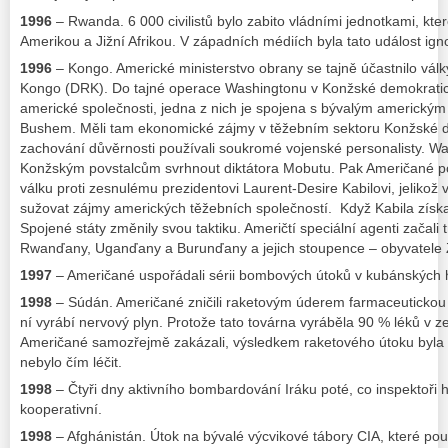
1996
– Rwanda. 6 000 civilistů bylo zabito vládními jednotkami, kte
Amerikou a Jižní Afrikou. V západních médiích byla tato událost ig
1996
– Kongo. Americké ministerstvo obrany se tajně účastnilo vál
Kongo (DRK). Do tajné operace Washingtonu v Konžské demokratick
americké společnosti, jedna z nich je spojena s bývalým americk
Bushem. Měli tam ekonomické zájmy v těžebním sektoru Konžské de
zachování důvěrnosti používali soukromé vojenské personalisty. 
Konžským povstalcům svrhnout diktátora Mobutu. Pak Američané podpo
válku proti zesnulému prezidentovi Laurent-Desire Kabilovi, jelikož 
sužovat zájmy amerických těžebních společností. Když Kabila získa
Spojené státy změnily svou taktiku. Američtí speciální agenti začali
Rwanďany, Uganďany a Burunďany a jejich stoupence – obyvatele
1997
– Američané uspořádali sérii bombových útoků v kubánských 
1998
– Súdán. Američané zničili raketovým úderem farmaceutickou t
ní vyrábí nervový plyn. Protože tato továrna vyráběla 90 % léků v z
Američané samozřejmě zakázali, výsledkem raketového útoku byla smr
nebylo čím léčit.
1998
– Čtyři dny aktivního bombardování Iráku poté, co inspektoři hl
kooperativní.
1998
– Afghánistán. Útok na bývalé výcvikové tábory CIA, které pou