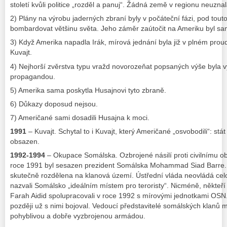
století kvůli politice „rozděl a panuj“. Žádná země v regionu neuznal
2) Plány na výrobu jaderných zbraní byly v počáteční fázi, pod to
bombardovat většinu světa. Jeho záměr zaútočit na Ameriku byl s
3) Když Amerika napadla Irák, mírová jednání byla již v plném pro
Kuvajt.
4) Nejhorší zvěrstva typu vražd novorozeňat popsaných výše byla
propagandou.
5) Amerika sama poskytla Husajnovi tyto zbraně.
6) Důkazy doposud nejsou.
7) Američané sami dosadili Husajna k moci.
1991
– Kuvajt. Schytal to i Kuvajt, který Američané „osvobodili“: st
obsazen.
1992-1994
– Okupace Somálska. Ozbrojené násilí proti civilnímu obyv
roce 1991 byl sesazen prezident Somálska Mohammad Siad Barre. 
skutečně rozdělena na klanová území. Ústřední vláda neovládá celo
nazvali Somálsko „ideálním místem pro teroristy“. Nicméně, někteř
Farah Aidid spolupracovali v roce 1992 s mírovými jednotkami OSN.
později už s nimi bojoval. Vedoucí představitelé somálských klanů mě
pohyblivou a dobře vyzbrojenou armádou.