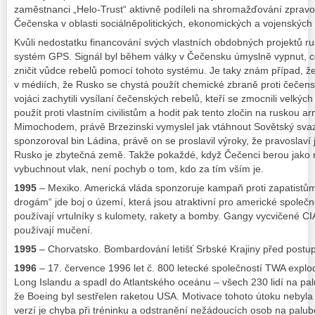
zaměstnanci „Helo-Trust“ aktivně podíleli na shromažďování zprav
Čečenska v oblasti sociálněpolitických, ekonomických a vojenských z
Kvůli nedostatku financování svých vlastních obdobných projektů 
systém GPS. Signál byl během války v Čečensku úmyslně vypnut, c
zničit vůdce rebelů pomocí tohoto systému. Je taky znám případ, že
v médiích, že Rusko se chystá použít chemické zbraně proti čečensk
vojáci zachytili vysílaní čečenských rebelů, kteří se zmocnili velkých
použít proti vlastním civilistům a hodit pak tento zločin na ruskou ar
Mimochodem, právě Brzezinski vymyslel jak vtáhnout Sovětský svaz
sponzoroval bin Ládina, právě on se proslavil výroky, že pravoslaví
Rusko je zbytečná země. Takže pokaždé, když Čečenci berou jako r
vybuchnout vlak, není pochyb o tom, kdo za tím vším je.
1995
– Mexiko. Americká vláda sponzoruje kampaň proti zapatistům
drogám“ jde boj o území, která jsou atraktivní pro americké společno
používají vrtulníky s kulomety, rakety a bomby. Gangy vycvičené CIA
používají mučení.
1995
– Chorvatsko. Bombardování letišť Srbské Krajiny před post
1996
– 17. července 1996 let č. 800 letecké společností TWA explo
Long Islandu a spadl do Atlantského oceánu – všech 230 lidí na pal
že Boeing byl sestřelen raketou USA. Motivace tohoto útoku nebyla
verzí je chyba při tréninku a odstranění nežádoucích osob na palubě