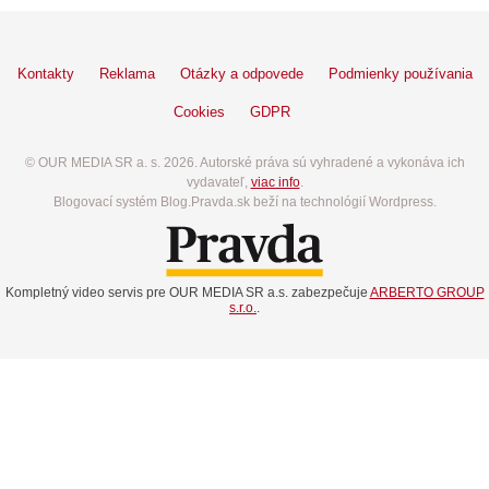
Kontakty
Reklama
Otázky a odpovede
Podmienky používania
Cookies
GDPR
© OUR MEDIA SR a. s. 2026. Autorské práva sú vyhradené a vykonáva ich
vydavateľ,
viac info
.
Blogovací systém Blog.Pravda.sk beží na technológií Wordpress.
Kompletný video servis pre OUR MEDIA SR a.s. zabezpečuje
ARBERTO GROUP
s.r.o.
.