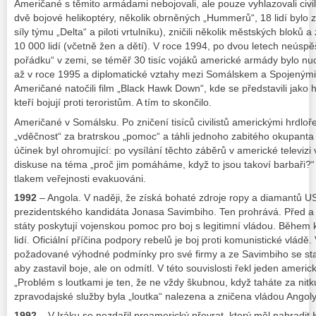
Američané s těmito armádami nebojovali, ale pouze vyhlazovali civiln
dvě bojové helikoptéry, několik obrněných „Hummerů“, 18 lidí bylo z
síly týmu „Delta“ a piloti vrtulníku), zničili několik městských bloků 
10 000 lidí (včetně žen a dětí). V roce 1994, po dvou letech neús
pořádku“ v zemi, se téměř 30 tisíc vojáků americké armády bylo nuc
až v roce 1995 a diplomatické vztahy mezi Somálskem a Spojenými s
Američané natočili film „Black Hawk Down“, kde se představili jako 
kteří bojují proti teroristům. A tím to skončilo.
Američané v Somálsku. Po zničení tisíců civilistů americkými hrdloř
„vděčnost“ za bratrskou „pomoc“ a táhli jednoho zabitého okupant
účinek byl ohromující: po vysílání těchto záběrů v americké televiz
diskuse na téma „proč jim pomáháme, když to jsou takoví barbaři?“ 
tlakem veřejnosti evakuováni.
1992
– Angola. V naději, že získá bohaté zdroje ropy a diamantů U
prezidentského kandidáta Jonasa Savimbiho. Ten prohrává. Před a
státy poskytují vojenskou pomoc pro boj s legitimní vládou. Během 
lidí. Oficiální příčina podpory rebelů je boj proti komunistické vlád
požadované výhodné podmínky pro své firmy a ze Savimbiho se stal
aby zastavil boje, ale on odmítl. V této souvislosti řekl jeden americ
„Problém s loutkami je ten, že ne vždy škubnou, když taháte za nitk
zpravodajské služby byla „loutka“ nalezena a zničena vládou Angoly
1992
– V Iráku se nezdařil proamerický převrat, který měl nahrad