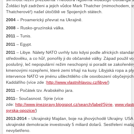
Žoldáci byli zadrženi a jejich vůdce Mark Thatcher (mimochodem,
Thatcherové!) našel útočiště ve Spojených státech.
2004
– Proamerický převrat na Ukrajině.
2008
– Rusko-gruzínská válka.
2011
– Tunis.
2011
– Egypt.
2011
– Libye. Nálety NATO uvrhly tuto kdysi podle afrických standa
středověku, a co hůř, ponořily ji do občanské války. Západ použil voj
poslušný, leč nepopulární režim neschopný si poradit se zakořeně
kmenovými rozepřemi, které zemi trhají na kusy. Libyjská ropa a pl
intervence NATO ve jménu ušlechtilého cíle osvobození obyčejných 
Kaddáfího (více zde :
http://www.vlastnihlavou.cz/libye/
)
2011
– Počátek tzv. Arabského jara.
2011
– Současnost. Sýrie (více
zde:
http://www.jinezpravy.blogspot.cz/search/label/Sýrie
,
www.vlastn
syrska-opozice/
)
2013-2014
– Ukrajinský Majdan, boje na jihovýchodě Ukrajiny. USA 
ukrajinské demokracie investovaly 5 miliard dolarů. Sestřelení malaj
nevyšetřeno.