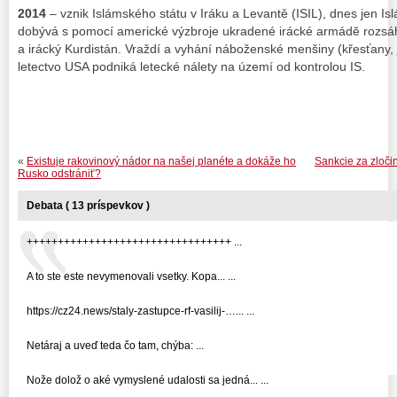
2014
– vznik Islámského státu v Iráku a Levantě (ISIL), dnes jen Isl
dobývá s pomocí americké výzbroje ukradené irácké armádě rozsá
a irácký Kurdistán. Vraždí a vyhání náboženské menšiny (křesťany, je
letectvo USA podniká letecké nálety na území od kontrolou IS.
«
Existuje rakovinový nádor na našej planéte a dokáže ho
Sankcie za zloč
Rusko odstrániť?
Debata ( 13 príspevkov )
+++++++++++++++++++++++++++++++++ ...
A to ste este nevymenovali vsetky. Kopa... ...
https://cz24.news/staly-zastupce-rf-vasilij-…... ...
Netáraj a uveď teda čo tam, chýba: ...
Nože dolož o aké vymyslené udalosti sa jedná... ...