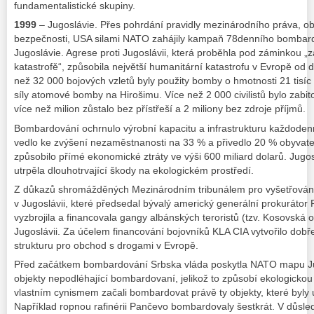
fundamentalistické skupiny.
1999
– Jugoslávie. Přes pohrdání pravidly mezinárodního práva, 
bezpečnosti, USA silami NATO zahájily kampaň 78denního bombard
Jugoslávie. Agrese proti Jugoslávii, která proběhla pod záminkou „
katastrofě“, způsobila největší humanitární katastrofu v Evropě od
než 32 000 bojových vzletů byly použity bomby o hmotnosti 21 tisíc
síly atomové bomby na Hirošimu. Více než 2 000 civilistů bylo zabi
více než milion zůstalo bez přístřeší a 2 miliony bez zdroje příjmů.
Bombardování ochrnulo výrobní kapacitu a infrastrukturu každodenn
vedlo ke zvýšení nezaměstnanosti na 33 % a přivedlo 20 % obyvate
způsobilo přímé ekonomické ztráty ve výši 600 miliard dolarů. Jugos
utrpěla dlouhotrvající škody na ekologickém prostředí.
Z důkazů shromážděných Mezinárodním tribunálem pro vyšetřování
v Jugoslávii, které předsedal bývalý americký generální prokurátor
vyzbrojila a financovala gangy albánských teroristů (tzv. Kosovsk
Jugoslávii. Za účelem financování bojovníků KLA CIA vytvořilo dobř
strukturu pro obchod s drogami v Evropě.
Před začátkem bombardování Srbska vláda poskytla NATO mapu Ju
objekty nepodléhající bombardovaní, jelikož to způsobí ekologickou
vlastním cynismem začali bombardovat právě ty objekty, které byl
Například ropnou rafinérii Pančevo bombardovaly šestkrát. V důsle