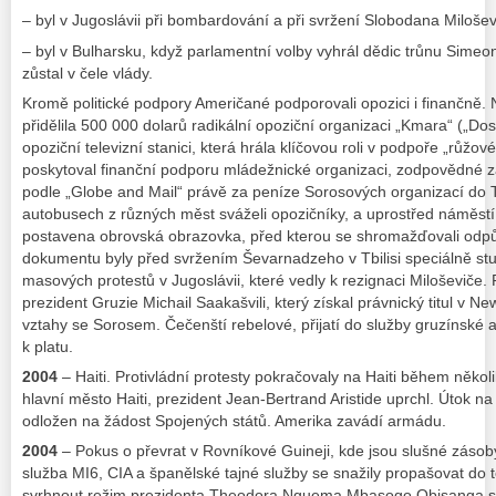
– byl v Jugoslávii při bombardování a při svržení Slobodana Milošev
– byl v Bulharsku, když parlamentní volby vyhrál dědic trůnu Sime
zůstal v čele vlády.
Kromě politické podpory Američané podporovali opozici i finančně.
přidělila 500 000 dolarů radikální opoziční organizaci „Kmara“ („Dos
opoziční televizní stanici, která hrála klíčovou roli v podpoře „růžov
poskytoval finanční podporu mládežnické organizaci, zodpovědné za
podle „Globe and Mail“ právě za peníze Sorosových organizací do Tb
autobusech z různých měst sváželi opozičníky, a uprostřed náměst
postavena obrovská obrazovka, před kterou se shromažďovali odp
dokumentu byly před svržením Ševarnadzeho v Tbilisi speciálně s
masových protestů v Jugoslávii, které vedly k rezignaci Miloševiče.
prezident Gruzie Michail Saakašvili, který získal právnický titul v 
vztahy se Sorosem. Čečenští rebelové, přijatí do služby gruzínské 
k platu.
2004
– Haiti. Protivládní protesty pokračovaly na Haiti během několi
hlavní město Haiti, prezident Jean-Bertrand Aristide uprchl. Útok na
odložen na žádost Spojených států. Amerika zavádí armádu.
2004
– Pokus o převrat v Rovníkové Guineji, kde jsou slušné zásob
služba MI6, CIA a španělské tajné služby se snažily propašovat do t
svrhnout režim prezidenta Theodora Nguema Mbasogo Obisanga s 