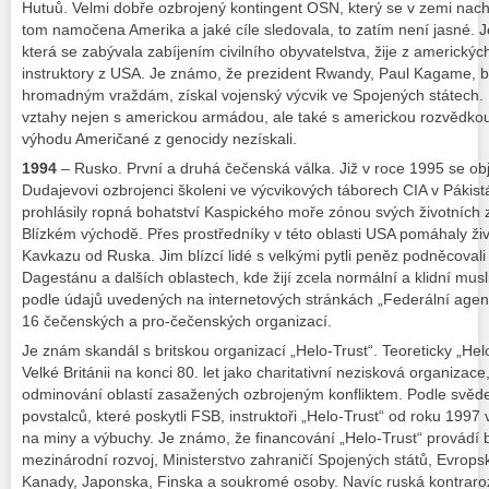
Hutuů. Velmi dobře ozbrojený kontingent OSN, který se v zemi nacház
tom namočena Amerika a jaké cíle sledovala, to zatím není jasné.
která se zabývala zabíjením civilního obyvatelstva, žije z americký
instruktory z USA. Je známo, že prezident Rwandy, Paul Kagame, b
hromadným vraždám, získal vojenský výcvik ve Spojených státech.
vztahy nejen s americkou armádou, ale také s americkou rozvědko
výhodu Američané z genocidy nezískali.
1994
– Rusko. První a druhá čečenská válka. Již v roce 1995 se obje
Dudajevovi ozbrojenci školeni ve výcvikových táborech CIA v Pákis
prohlásily ropná bohatství Kaspického moře zónou svých životních zá
Blízkém východě. Přes prostředníky v této oblasti USA pomáhaly ži
Kavkazu od Ruska. Jim blízcí lidé s velkými pytli peněz podněcoval
Dagestánu a dalších oblastech, kde žijí zcela normální a klidní mu
podle údajů uvedených na internetových stránkách „Federální agent
16 čečenských a pro-čečenských organizací.
Je znám skandál s britskou organizací „Helo-Trust“. Teoreticky „Helo
Velké Británii na konci 80. let jako charitativní nezisková organiza
odminování oblastí zasažených ozbrojeným konfliktem. Podle svěd
povstalců, které poskytli FSB, instruktoři „Helo-Trust“ od roku 1997 v
na miny a výbuchy. Je známo, že financování „Helo-Trust“ provádí b
mezinárodní rozvoj, Ministerstvo zahraničí Spojených států, Evrops
Kanady, Japonska, Finska a soukromé osoby. Navíc ruská kontrarozv