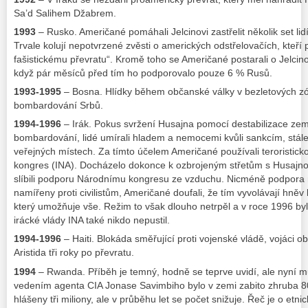
Sa’d Salihem Džabrem.
1993
– Rusko. Američané pomáhali Jelcinovi zastřelit několik set lid
Trvale kolují nepotvrzené zvěsti o amerických odstřelovačích, kteří p
fašistickému převratu“. Kromě toho se Američané postarali o Jelcinov
když pár měsíců před tím ho podporovalo pouze 6 % Rusů.
1993-1995
– Bosna. Hlídky během občanské války v bezletových zón
bombardování Srbů.
1994-1996
– Irák. Pokus svržení Husajna pomocí destabilizace zem
bombardování, lidé umírali hladem a nemocemi kvůli sankcím, stá
veřejných místech. Za tímto účelem Američané používali teroristick
kongres (INA). Docházelo dokonce k ozbrojeným střetům s Husajnov
slíbili podporu Národnímu kongresu ze vzduchu. Nicméně podpora ne
namířeny proti civilistům, Američané doufali, že tím vyvolávají hně
který umožňuje vše. Režim to však dlouho netrpěl a v roce 1996 by
irácké vlády INA také nikdo nepustil.
1994-1996
– Haiti. Blokáda směřující proti vojenské vládě, vojáci o
Aristida tři roky po převratu.
1994
– Rwanda. Příběh je temný, hodně se teprve uvidí, ale nyní m
vedením agenta CIA Jonase Savimbiho bylo v zemi zabito zhruba 80
hlášeny tři miliony, ale v průběhu let se počet snižuje. Řeč je o etni