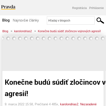
Registrácia
Prihlásenie
Blog
Najnovšie články
Najčítanejšie články
Blog
>
karolondrias2
>
Konečne budú súdiť zločincov vojnových agresií!
Najkomentovanejšie články
Zoznam blogov
Komerčné blogy
Konečne budú súdiť zločincov 
agresií!
9. marca 2022 15:58
, Prečítané 4 485x,
karolondrias2
,
Nezaradené