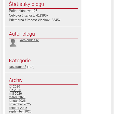
Štatistiky blogu
Počet článkov: 123
Celková čítanosť: 411396x
Priemerná čítanosť článkov: 3345x
Autor blogu
karolondrias2
Kategórie
Nezaradené
(123)
Archív
júl 2026
jún 2026
máj 2026
marec 2026
január 2026
november 2025
október 2025
september 2025