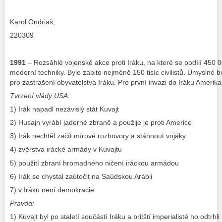
Karol Ondriaš,
220309
1991
– Rozsáhlé vojenské akce proti Iráku, na které se podílí 450 0
moderní techniky. Bylo zabito nejméně 150 tisíc civilistů. Úmyslné 
pro zastrašení obyvatelstva Iráku. Pro první invazi do Iráku Amerika
Tvrzení vlády USA:
1) Irák napadl nezávislý stát Kuvajt
2) Husajn vyrábí jaderné zbraně a použije je proti Americe
3) Irák nechtěl začít mírové rozhovory a stáhnout vojáky
4) zvěrstva irácké armády v Kuvajtu
5) použití zbraní hromadného ničení iráckou armádou
6) Irák se chystal zaútočit na Saúdskou Arábii
7) v Iráku není demokracie
Pravda:
1) Kuvajt byl po staletí součástí Iráku a britští imperialisté ho odtrhl