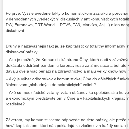
Po prvé: Vyššie uvedené fakty o komunistickom zázraku a porovnanie
v dennodenných „vedeckých“ diskusiách v antikomunistických tota
DW, Euronews, TRT-World… RTVS, TA3, Markíza, Joj…) nikto neopo
diskutovať.
Druhý a najzávažnejší fakt je, že kapitalistický totalitný informačný
diskutovať otázky:
– Ako je možné, že Komunistická strana Číny, ktorá riadi v závažný
dokázala odstrániť pandémiu koronavírusu za 2 mesiace a bohaté kapi
dávajú oveľa viac peňazí na zdravotníctvo a majú veľký know-how 
– Aký je výber odborníkov v komunistickej Číne do dôležitých funkcií
šialenstvom „slobodných demokratických“ volieb?
– Aké sú medziľudské vzťahy, vzťah občanov ku spoločnosti a ku ve
a ekonomickým predstaviteľom v Číne a v kapitalistických krajinách? 
rozdielne?
Záverom, my komunisti vieme odpovede na tieto otázky, ale prečo 
how“ kapitalistom, ktorí nás pokladajú za zločincov a každý socialis