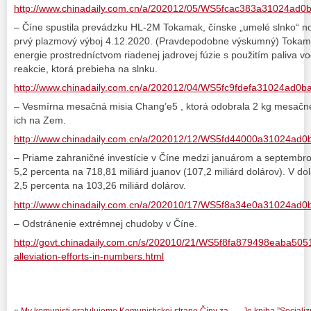
http://www.chinadaily.com.cn/a/202012/05/WS5fcac383a31024ad0
– Číne spustila prevádzku HL-2M Tokamak, čínske „umelé slnko“ nov
prvý plazmový výboj 4.12.2020. (Pravdepodobne výskumný) Tokamak
energie prostredníctvom riadenej jadrovej fúzie s použitím paliva vod
reakcie, ktorá prebieha na slnku.
http://www.chinadaily.com.cn/a/202012/04/WS5fc9fdefa31024ad0b
– Vesmírna mesačná misia Chang’e5 , ktorá odobrala 2 kg mesačnej 
ich na Zem.
http://www.chinadaily.com.cn/a/202012/12/WS5fd44000a31024ad0
– Priame zahraničné investície v Číne medzi januárom a septembro
5,2 percenta na 718,81 miliárd juanov (107,2 miliárd dolárov). V dol
2,5 percenta na 103,26 miliárd dolárov.
http://www.chinadaily.com.cn/a/202010/17/WS5f8a34e0a31024ad0b
– Odstránenie extrémnej chudoby v Číne.
http://govt.chinadaily.com.cn/s/202010/21/WS5f8fa879498eaba5051
alleviation-efforts-in-numbers.html
«
My komunisti gratulujeme Komunistickej strane Číny za
Je kniha ”Sociali