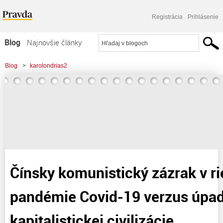
Registrácia
Prihlásenie
Blog
Najnovšie články
Najčítanejšie články
Blog
>
karolondrias2
Najkomentovanejšie články
>
Čínsky komunistický zázrak v riešení pandémie Covid-19 verzus úpadok
Zoznam blogov
kapitalistickej civilizácie
Komerčné blogy
Čínsky komunistický zázrak v ri
pandémie Covid-19 verzus úpa
kapitalistickej civilizácie