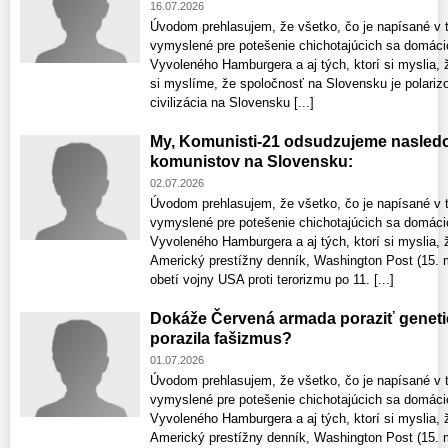
16.07.2026
Úvodom prehlasujem, že všetko, čo je napísané v t
vymyslené pre potešenie chichotajúcich sa domáci
Vyvoleného Hamburgera a aj tých, ktorí si myslia, 
si myslíme, že spoločnosť na Slovensku je polariz
civilizácia na Slovensku [...]
My, Komunisti-21 odsudzujeme nasledo
komunistov na Slovensku:
02.07.2026
Úvodom prehlasujem, že všetko, čo je napísané v t
vymyslené pre potešenie chichotajúcich sa domáci
Vyvoleného Hamburgera a aj tých, ktorí si myslia, 
Americký prestížny denník, Washington Post (15. m
obetí vojny USA proti terorizmu po 11. [...]
Dokáže Červená armada poraziť geneti
porazila fašizmus?
01.07.2026
Úvodom prehlasujem, že všetko, čo je napísané v t
vymyslené pre potešenie chichotajúcich sa domáci
Vyvoleného Hamburgera a aj tých, ktorí si myslia, 
Americký prestížny denník, Washington Post (15. m