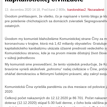
13. decembra 2020 14:18
, Prečítané 2 809x,
karolondrias2
,
Nezaradené
Úvodom prehlasujem, že všetko, čo je napísané v tomto blogu je kl
pre potešenie chichotajúcich sa domácich zvieratiek Segregovan
ostatných.
Úvodom my komunisti blahoželáme Komunistickej strane Číny za m
koronavírusu v krajine, ktorá má 1,42 miliardy obyvateľov. Gratuluj
kapitalistického kanibalizmu ukázala úžasné prednosti vedeckého s
Komunistickou stranou, kde je na prvom mieste dôstojný život člov
v súboji jednotlivcov.
My komunisti sme presvedčení, že tento výsledok predurčuje, že Ko
bravúrne vyrieši akúkoľvek „pohromu“ našej civilizácie v Číne, prič
oháňať demokraciou a fiktívnymi ľudskými právami, aby zakryl svoj
Komunistická Čína vyriešila pandémiu za dva mesiace od polovice 
2020.
Celkový počet nakazených do 12.12.2020 je 86 701. Počet nakazen
doteraz (12.12.2020) stúpal 5-30 ľudí denne, z čoho bola väčšina 