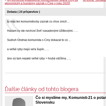
ekonomický a humánny zázrak v Číne v roku 2020!
Debata ( 24 príspevkov )
tu mas ten komunistiocky zazrak co chce znicit ...
Hádam by ste nechcel živiť nasadenými úžitkovými... ...
Sudruh Ondrias komunista s Ciny dokazal to co ...
a veľké ryby majú veľa šupín... ...
áno sú tam nejaké veľké ryby + hrubá väčšina... ...
Ďalšie články od tohto blogera
Čo si myslíme my, Komunisti-21 o polar
Slovensku