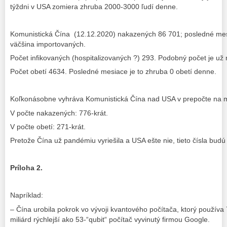
týždni v USA zomiera zhruba 2000-3000 ľudí denne.
Komunistická Čína (12.12.2020) nakazených 86 701; posledné me
väčšina importovaných.
Počet infikovaných (hospitalizovaných ?) 293. Podobný počet je už
Počet obetí 4634. Posledné mesiace je to zhruba 0 obetí denne.
Koľkonásobne vyhráva Komunistická Čína nad USA v prepočte na mi
V počte nakazených: 776-krát.
V počte obetí: 271-krát.
Pretože Čína už pandémiu vyriešila a USA ešte nie, tieto čísla budú 
Príloha 2.
Napríklad:
– Čína urobila pokrok vo vývoji kvantového počítača, ktorý používa 
miliárd rýchlejší ako 53-“qubit“ počítač vyvinutý firmou Google.