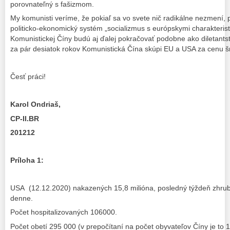
porovnateľný s fašizmom.
My komunisti veríme, že pokiaľ sa vo svete nič radikálne nezmení,
politicko-ekonomický systém „socializmus s európskymi charakterist
Komunistickej Číny budú aj ďalej pokračovať podobne ako diletantstvo
za pár desiatok rokov Komunistická Čína skúpi EU a USA za cenu š
Česť práci!
Karol Ondriaš,
CP-II.BR
201212
Príloha 1:
USA (12.12.2020) nakazených 15,8 milióna, posledný týždeň zhr
denne.
Počet hospitalizovaných 106000.
Počet obetí 295 000 (v prepočítaní na počet obyvateľov Číny je to 1